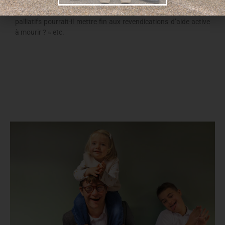
révèle ce débat de société ? », « toute mort n’est-elle pas
indigne par définition ? », « généraliser massivement les soins
palliatifs pourrait-il mettre fin aux revendications d’aide active
à mourir ? » etc.