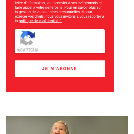
lettre d'information, vous convier à ses événements et
faire appel à votre générosité. Pour en savoir plus sur
la gestion de vos données personnelles et pour
exercer vos droits, nous vous invitons à vous reporter à
la
politique de confidentialité
.
CAPTCHA
Cliquez pour accepter la validation
reCaptcha.